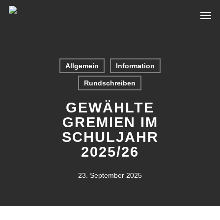
Skip
Men
to
main
content
Allgemein
Information
Rundschreiben
GEWÄHLTE
GREMIEN IM
SCHULJAHR
2025/26
23. September 2025