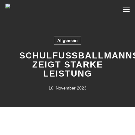
Skip
Men
to
main
content
Allgemein
SCHULFUSSBALLMANNS
EIGT STARKE L
EISTUNG
16. November 2023